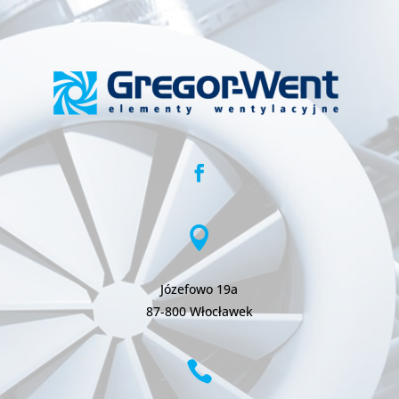

Józefowo 19a
87-800 Włocławek
