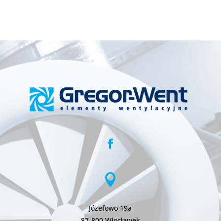

Józefowo 19a
87-800 Włocławek