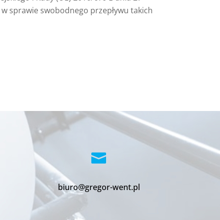
i w sprawie swobodnego przepływu takich

biuro@gregor-went.pl