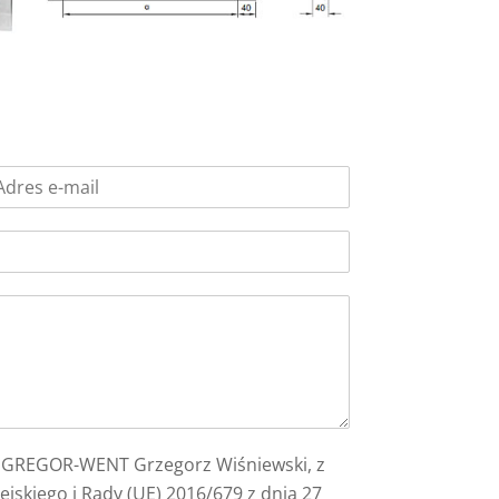
y GREGOR-WENT Grzegorz Wiśniewski, z
skiego i Rady (UE) 2016/679 z dnia 27