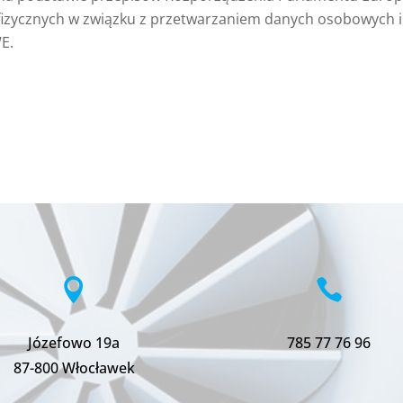
 fizycznych w związku z przetwarzaniem danych osobowych 
E.


Józefowo 19a
785 77 76 96
87-800 Włocławek